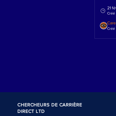
21 fé
Créé
Care
Créé 
CHERCHEURS DE CARRIÈRE
DIRECT LTD