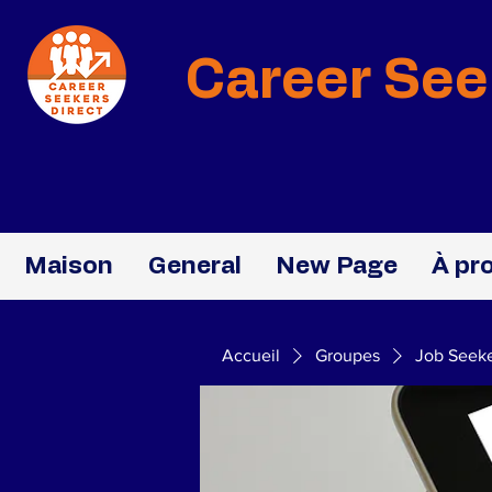
Career See
Maison
General
New Page
À pr
Accueil
Groupes
Job Seek