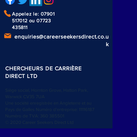
Appelez le: 07901
517012 ou 07723
435811
enquiries@careerseekersdirect.co.u
k
CHERCHEURS DE CARRIÈRE
DIRECT LTD
Siège social, Hornton Grove, Hatton Park,
Warwick CV35 7UA
Une société enregistrée en Angleterre et au
Pays de Galles Numéro d'entreprise: 11116187
Numéro de TVA: 360 385501
© 2020 Career Seekers Direct Ltd