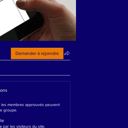
Demander à rejoindre
ions
é
s les membres approuvés peuvent
ce groupe.
ble
e par les visiteurs du site.