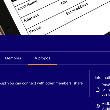
Membres
À propos
Informat
up! You can connect with other members, share 
Priv
Seul
voir 
Visi
Visibl