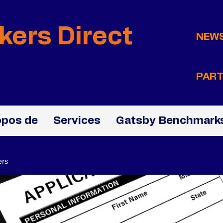
kers Direct
NEW
PART
opos de
Services
Gatsby Benchmarks
ers